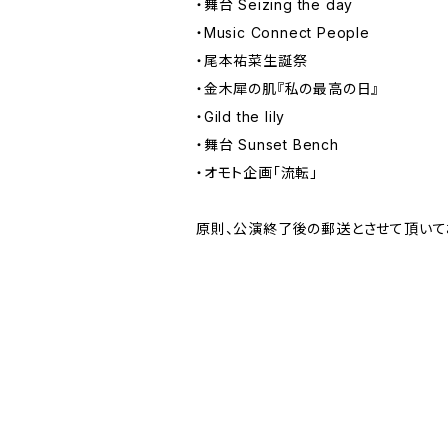
・舞台 Seizing the day
・Music Connect People
・尾本祐菜生誕祭
・金木犀の肌『私の最高の日』
・Gild the lily
・舞台 Sunset Bench
・オモト企画「流転」
原則、公演終了後の郵送とさせて頂いて