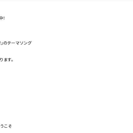
。
中！
y!」のテーマソング
ります。
ようこそ