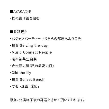
■AYAKAラボ
・秋の鹿は笛を踏む
■委託販売
・パジャマパーティー ~うちらの部屋へようこそ
・舞台 Seizing the day
・Music Connect People
・尾本祐菜生誕祭
・金木犀の肌『私の最高の日』
・Gild the lily
・舞台 Sunset Bench
・オモト企画「流転」
原則、公演終了後の郵送とさせて頂いております。