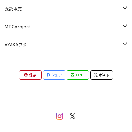
委託販売
パジャマパーティー ~うちらの部屋へようこそ~
MTCproject
舞台 Seizing the day
Choose My Story!
AYAKAラボ
Music Connect People
舞台フェイドアウト
秋の鹿は笛を踏む
保存
シェア
LINE
ポスト
尾本祐菜生誕祭
金木犀の肌『私の最高の日』
You/topia 、トランク・イン・シアター