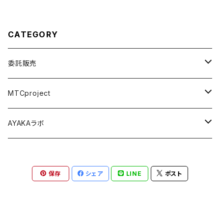
CATEGORY
委託販売
パジャマパーティー ~うちらの部屋へようこそ~
MTCproject
舞台 Seizing the day
Choose My Story!
AYAKAラボ
Music Connect People
舞台フェイドアウト
秋の鹿は笛を踏む
保存
シェア
LINE
ポスト
尾本祐菜生誕祭
金木犀の肌『私の最高の日』