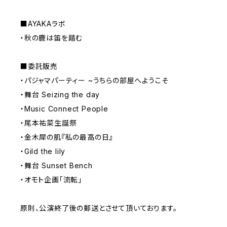
■AYAKAラボ
・秋の鹿は笛を踏む
■委託販売
・パジャマパーティー ~うちらの部屋へようこそ
・舞台 Seizing the day
・Music Connect People
・尾本祐菜生誕祭
・金木犀の肌『私の最高の日』
・Gild the lily
・舞台 Sunset Bench
・オモト企画「流転」
原則、公演終了後の郵送とさせて頂いております。