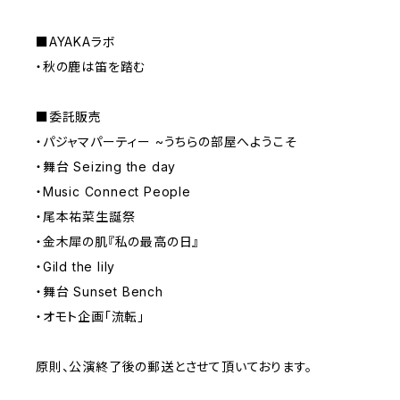
■AYAKAラボ
・秋の鹿は笛を踏む
■委託販売
・パジャマパーティー ~うちらの部屋へようこそ
・舞台 Seizing the day
・Music Connect People
・尾本祐菜生誕祭
・金木犀の肌『私の最高の日』
・Gild the lily
・舞台 Sunset Bench
・オモト企画「流転」
原則、公演終了後の郵送とさせて頂いております。