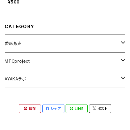
¥500
CATEGORY
委託販売
パジャマパーティー ~うちらの部屋へようこそ~
MTCproject
舞台 Seizing the day
Choose My Story!
AYAKAラボ
Music Connect People
舞台フェイドアウト
秋の鹿は笛を踏む
保存
シェア
LINE
ポスト
尾本祐菜生誕祭