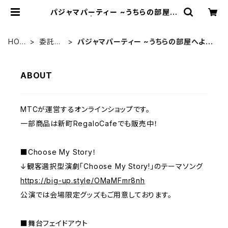
パジャマパーティー ~うちらの部屋へ
ようこそ~ | MTC Official Shop
HOM
委託販
パジャマパーティー ~うちらの部屋へよう
E
売
こそ~
ABOUT
MTCが運営するオンラインショップです。
一部商品は新町RegaloCafeでも販売中！
■Choose My Story！
↓観客選択型演劇「Choose My Story!」のテーマソング
https://big-up.style/OMaMFmr8nh
公演では会場限定グッズもご用意しております。
■舞台フェイドアウト