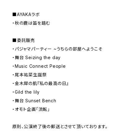
■AYAKAラボ
・秋の鹿は笛を踏む
■委託販売
・パジャマパーティー ~うちらの部屋へようこそ
・舞台 Seizing the day
・Music Connect People
・尾本祐菜生誕祭
・金木犀の肌『私の最高の日』
・Gild the lily
・舞台 Sunset Bench
・オモト企画「流転」
原則、公演終了後の郵送とさせて頂いております。