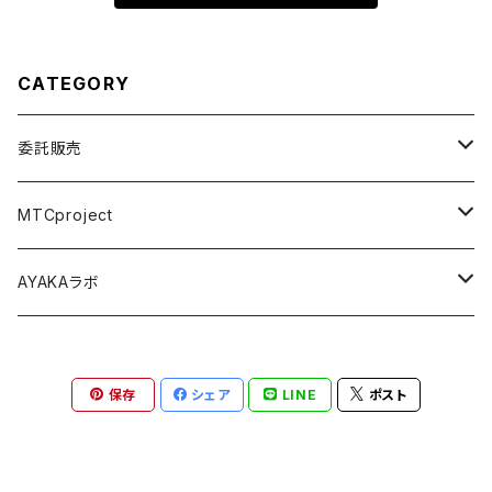
CATEGORY
委託販売
パジャマパーティー ~うちらの部屋へようこそ~
MTCproject
舞台 Seizing the day
Choose My Story!
AYAKAラボ
Music Connect People
舞台フェイドアウト
秋の鹿は笛を踏む
保存
シェア
LINE
ポスト
尾本祐菜生誕祭
金木犀の肌『私の最高の日』