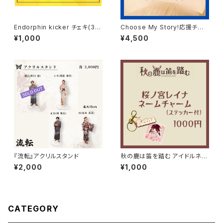
Endorphin kicker チェキ(3枚
Choose My Story!応援チケッ
SET)
ト(4500円)リターンあり
¥1,000
¥4,500
『流転』アクリルスタンド
秋の鹿は笛を踏む アイドルネー
ムチャーム
¥2,000
¥1,000
CATEGORY