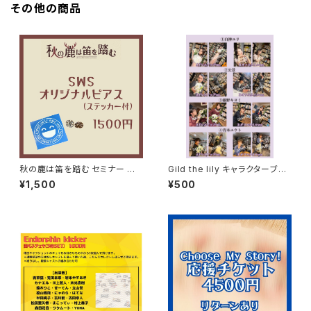
その他の商品
秋の鹿は笛を踏む セミナー ピ
Gild the lily キャラクターブロ
アス
マイド2枚セット
¥1,500
¥500