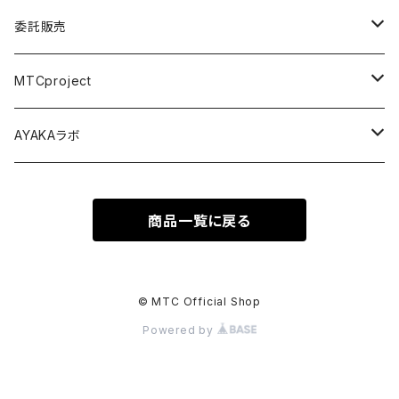
委託販売
パジャマパーティー ~うちらの部屋へようこそ~
MTCproject
舞台 Seizing the day
Choose My Story!
AYAKAラボ
Music Connect People
舞台フェイドアウト
秋の鹿は笛を踏む
商品一覧に戻る
尾本祐菜生誕祭
金木犀の肌『私の最高の日』
© MTC Official Shop
Powered by
You/topia 、トランク・イン・シアター