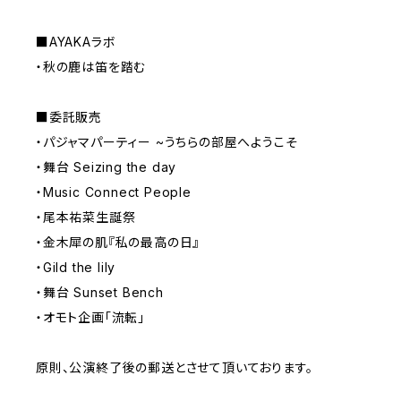
■AYAKAラボ
・秋の鹿は笛を踏む
■委託販売
・パジャマパーティー ~うちらの部屋へようこそ
・舞台 Seizing the day
・Music Connect People
・尾本祐菜生誕祭
・金木犀の肌『私の最高の日』
・Gild the lily
・舞台 Sunset Bench
・オモト企画「流転」
原則、公演終了後の郵送とさせて頂いております。