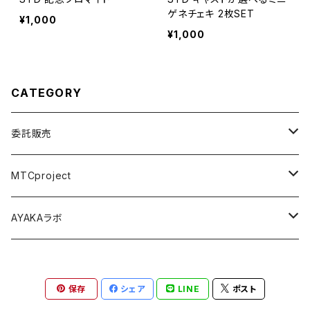
ゲネチェキ 2枚SET
¥1,000
¥1,000
CATEGORY
委託販売
パジャマパーティー ~うちらの部屋へようこそ~
MTCproject
舞台 Seizing the day
Choose My Story!
AYAKAラボ
Music Connect People
舞台フェイドアウト
秋の鹿は笛を踏む
保存
シェア
LINE
ポスト
尾本祐菜生誕祭