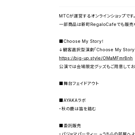
MTCが運営するオンラインショップです
一部商品は新町RegaloCafeでも販売
■Choose My Story！
↓観客選択型演劇「Choose My Stor
https://big-up.style/OMaMFmr8nh
公演では会場限定グッズもご用意してお
■舞台フェイドアウト
■AYAKAラボ
・秋の鹿は笛を踏む
■委託販売
・パジャマパーティー ~うちらの部屋へ