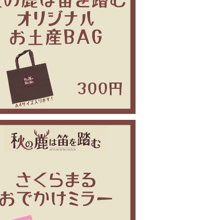
秋の鹿は笛を踏む お土産BAG
¥300
の鹿は笛を踏む アイドルおでかけミラー
¥800