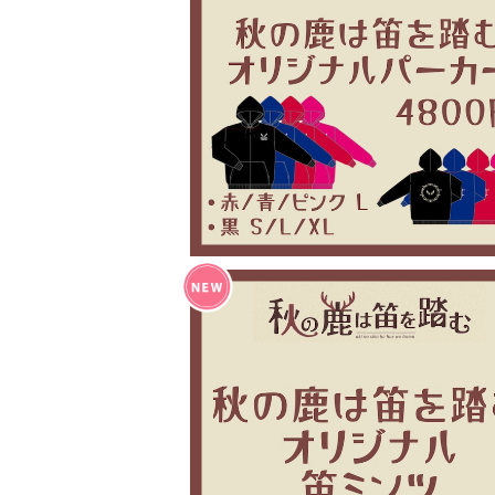
秋の鹿は笛を踏む オリジナルパーカ
¥4,800
秋の鹿は笛を踏む 笛ミンツ
¥200