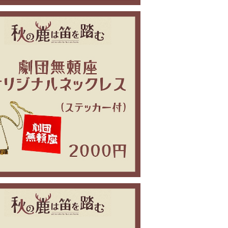
秋の鹿は笛を踏む 劇団ネックレス
¥2,000