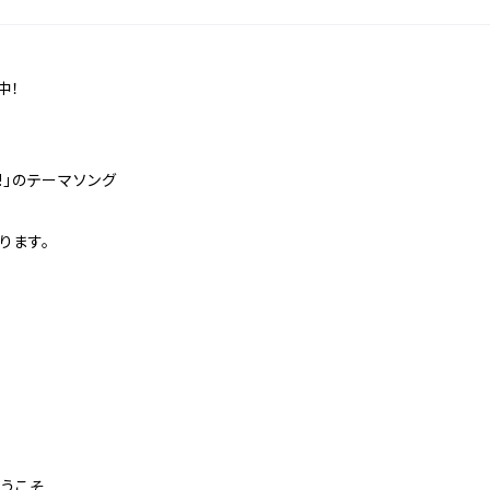
。
中！
y!」のテーマソング
ります。
ようこそ