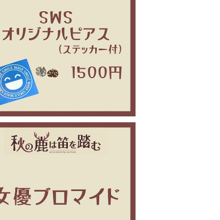
秋の鹿は笛を踏む セミナー ピアス
¥1,500
秋の鹿は笛を踏む 女優ブロマイド
¥1,000