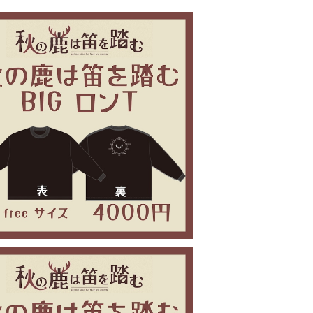
秋の鹿は笛を踏む BIG ロンT
¥4,000