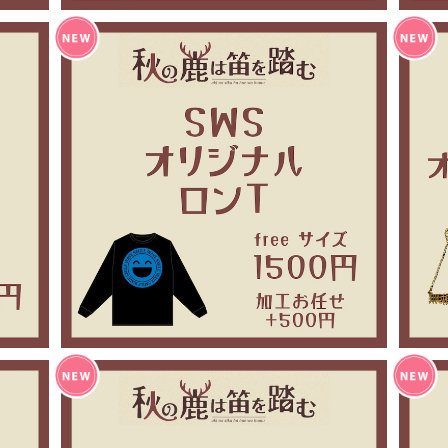
タンド
秋の鹿は笛を踏む セミナー ロンT
¥1,500