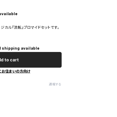
available
ジカル『流転』ブロマイドセットです。
l shipping available
d to cart
にお住まいの方向け
通報する