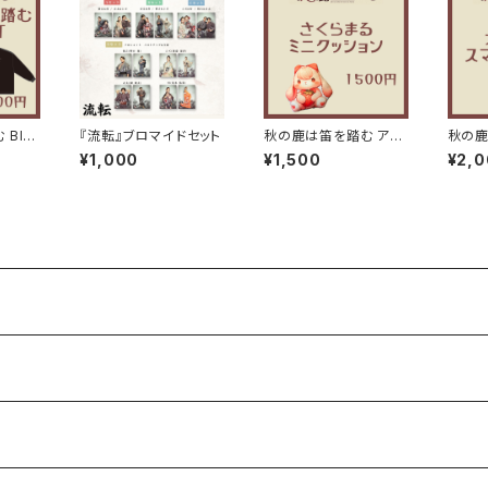
BIG
『流転』ブロマイドセット
秋の鹿は笛を踏む アイ
秋の鹿
ドルマスコットクッション
ホスト
¥1,000
¥1,500
¥2,
そ~