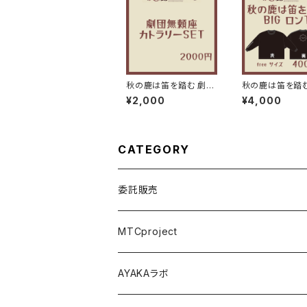
秋の鹿は笛を踏む 劇団
秋の鹿は笛を踏む 
カトラリーSET
ロンT
¥2,000
¥4,000
CATEGORY
委託販売
パジャマパーティー ~うちらの部屋へようこ
MTCproject
舞台 Seizing the day
Choose My Story!
AYAKAラボ