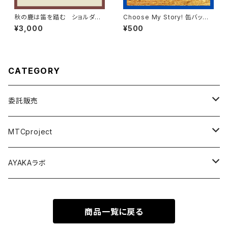
秋の鹿は笛を踏む ショルダー
Choose My Story! 缶バッチ2
トート
種SET
¥3,000
¥500
CATEGORY
委託販売
パジャマパーティー ~うちらの部屋へようこそ~
MTCproject
舞台 Seizing the day
Choose My Story!
AYAKAラボ
Music Connect People
舞台フェイドアウト
秋の鹿は笛を踏む
商品一覧に戻る
尾本祐菜生誕祭