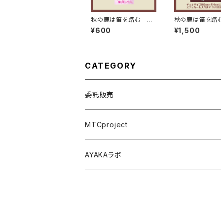
秋の鹿は笛を踏む ア
秋の鹿は笛を踏
イドルマスコットアクリ
ェキホルダー
¥600
¥1,500
ルキーホルダー
CATEGORY
委託販売
パジャマパーティー ~うちらの部屋へようこ
MTCproject
舞台 Seizing the day
Choose My Story!
AYAKAラボ
Music Connect People
舞台フェイドアウト
秋の鹿は笛を踏む
尾本祐菜生誕祭