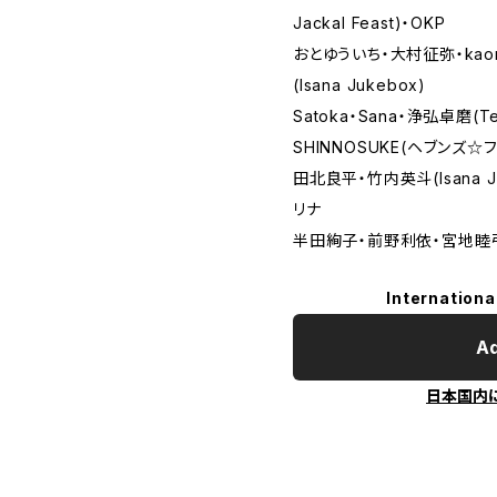
Jackal Feast)・OKP
おとゆういち・大村征弥・kaori
(Isana Jukebox)
Satoka・Sana・浄弘卓磨(Tea
SHINNOSUKE(ヘブンズ☆
田北良平・竹内英斗(Isana 
リナ
半田絢子・前野利依・宮地睦弓
Internationa
Ad
日本国内