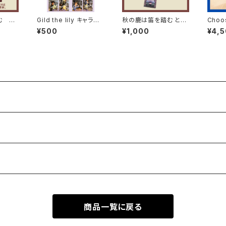
む チ
Gild the lily キャラク
秋の鹿は笛を踏む とあ
Choo
ターブロマイド2枚セッ
るアイドルグループの
援チケ
¥500
¥1,000
¥4,
ト
アクリルキーホルダー
ターン
そ~
商品一覧に戻る