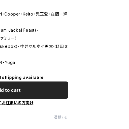
・Cooper・Keito・児玉愛・在間一輝
m Jackal Feast)・
ファミリー)
Jukebox)・中井マルホイ勇太・野田セ
・Yuga
l shipping available
d to cart
にお住まいの方向け
通報する