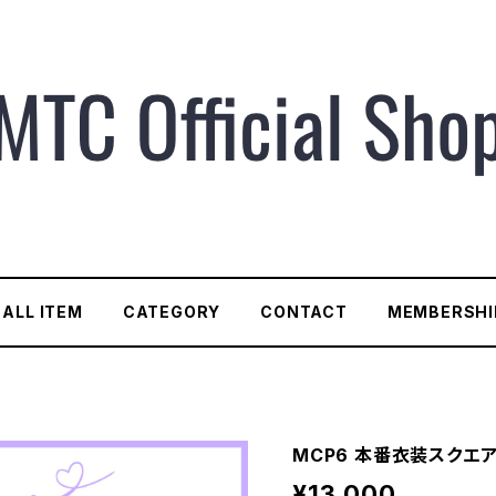
ALL ITEM
CATEGORY
CONTACT
MEMBERSHI
MCP6 本番衣装スクエ
¥13,000