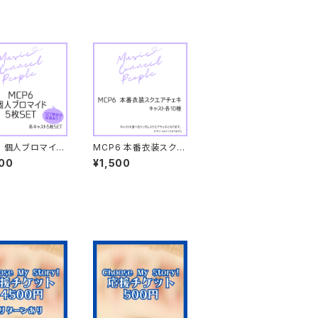
6 個人ブロマイド
MCP6 本番衣装スクエ
ET
アチェキ
00
¥1,500